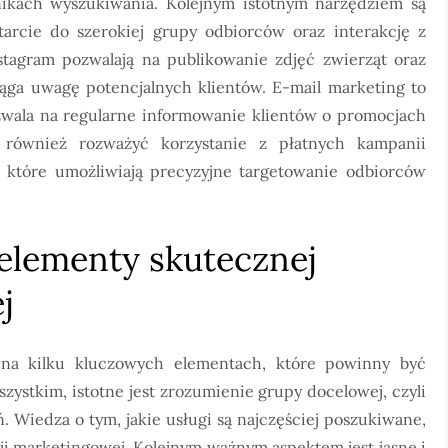
kach wyszukiwania. Kolejnym istotnym narzędziem są
arcie do szerokiej grupy odbiorców oraz interakcję z
nstagram pozwalają na publikowanie zdjęć zwierząt oraz
iąga uwagę potencjalnych klientów. E-mail marketing to
ozwala na regularne informowanie klientów o promocjach
 również rozważyć korzystanie z płatnych kampanii
które umożliwiają precyzyjne targetowanie odbiorców
 elementy skutecznej
j
 na kilku kluczowych elementach, które powinny być
zystkim, istotne jest zrozumienie grupy docelowej, czyli
ń. Wiedza o tym, jakie usługi są najczęściej poszukiwane,
ji marketingowej. Kolejnym ważnym aspektem jest jasne i