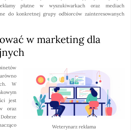
reklamy płatne w wyszukiwarkach oraz mediach
ane do konkretnej grupy odbiorców zainteresowanych
tować w marketing dla
jnych
inetów
zarówno
ych. W
ynkowym
ci jest
ów oraz
Dobrze
nacząco
Weterynarz reklama