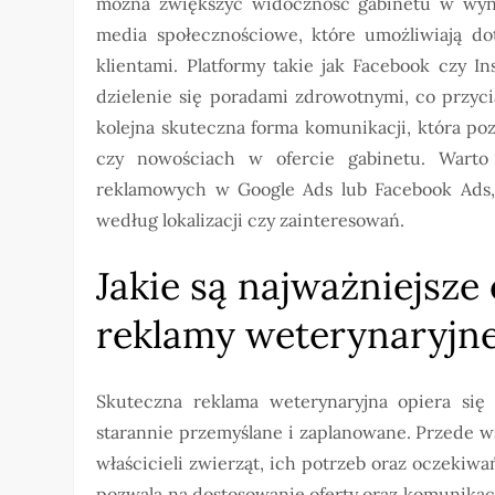
można zwiększyć widoczność gabinetu w wyni
media społecznościowe, które umożliwiają dot
klientami. Platformy takie jak Facebook czy I
dzielenie się poradami zdrowotnymi, co przyc
kolejna skuteczna forma komunikacji, która p
czy nowościach w ofercie gabinetu. Warto
reklamowych w Google Ads lub Facebook Ads, 
według lokalizacji czy zainteresowań.
Jakie są najważniejsze
reklamy weterynaryjne
Skuteczna reklama weterynaryjna opiera się
starannie przemyślane i zaplanowane. Przede ws
właścicieli zwierząt, ich potrzeb oraz oczekiwa
pozwala na dostosowanie oferty oraz komunikac