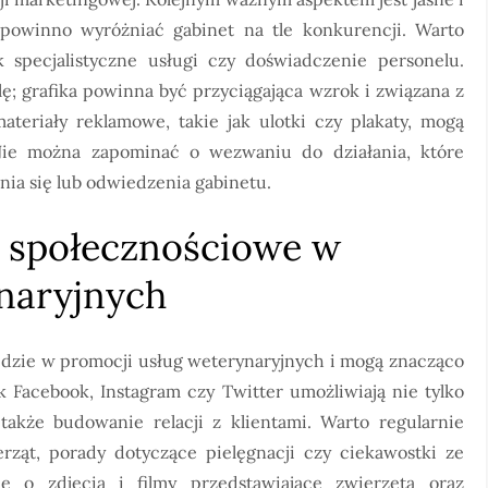
powinno wyróżniać gabinet na tle konkurencji. Warto
 specjalistyczne usługi czy doświadczenie personelu.
ę; grafika powinna być przyciągająca wzrok i związana z
teriały reklamowe, takie jak ulotki czy plakaty, mogą
 Nie można zapominać o wezwaniu do działania, które
ia się lub odwiedzenia gabinetu.
a społecznościowe w
naryjnych
dzie w promocji usług weterynaryjnych i mogą znacząco
k Facebook, Instagram czy Twitter umożliwiają nie tylko
także budowanie relacji z klientami. Warto regularnie
ząt, porady dotyczące pielęgnacji czy ciekawostki ze
e o zdjęcia i filmy przedstawiające zwierzęta oraz