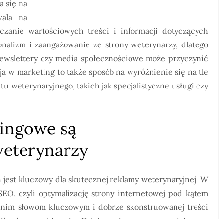
a się na
wala na
czanie wartościowych treści i informacji dotyczących
jonalizm i zaangażowanie ze strony weterynarzy, dlatego
ewslettery czy media społecznościowe może przyczynić
ja w marketing to także sposób na wyróżnienie się na tle
u weterynaryjnego, takich jak specjalistyczne usługi czy
tingowe są
weterynarzy
est kluczowy dla skutecznej reklamy weterynaryjnej. W
SEO, czyli optymalizację strony internetowej pod kątem
nim słowom kluczowym i dobrze skonstruowanej treści