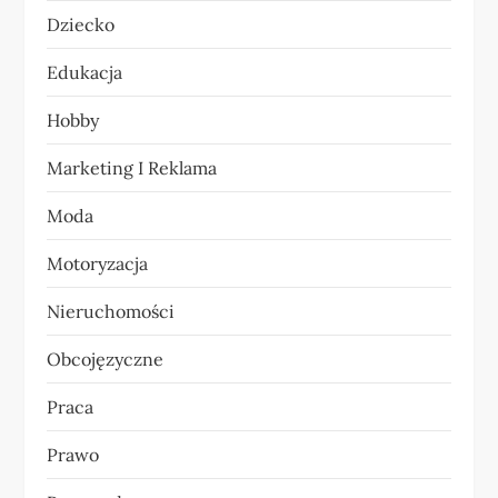
Dziecko
w
Edukacja
p
Hobby
i
Marketing I Reklama
s
Moda
u
Motoryzacja
Nieruchomości
Obcojęzyczne
Praca
Prawo