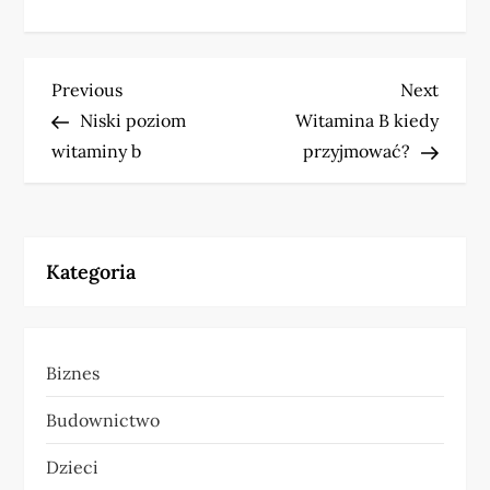
N
Previous
Next
Previous
Next
Post
Post
Niski poziom
Witamina B kiedy
a
witaminy b
przyjmować?
w
i
Kategoria
g
a
Biznes
c
Budownictwo
j
Dzieci
a