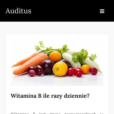
Skip
Auditus
to
content
Witamina B ile razy dziennie?
Witamina B jest grupą rozpuszczalnych w