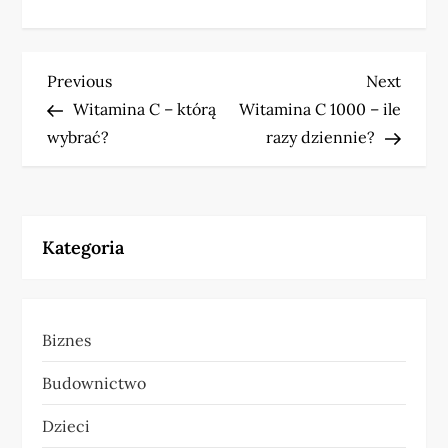
N
Previous
Next
Previous
Next
Post
Post
Witamina C – którą
Witamina C 1000 – ile
a
wybrać?
razy dziennie?
w
i
Kategoria
g
a
Biznes
c
Budownictwo
j
Dzieci
a