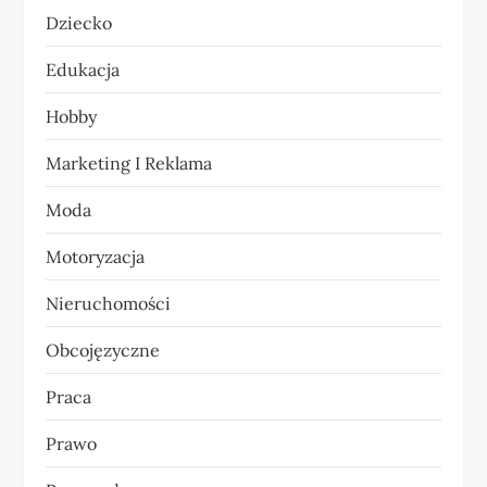
Dziecko
w
Edukacja
p
Hobby
i
Marketing I Reklama
s
Moda
u
Motoryzacja
Nieruchomości
Obcojęzyczne
Praca
Prawo