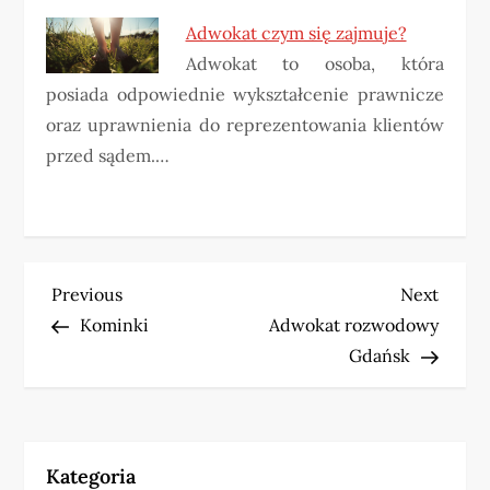
Adwokat czym się zajmuje?
Adwokat to osoba, która
posiada odpowiednie wykształcenie prawnicze
oraz uprawnienia do reprezentowania klientów
przed sądem.…
N
Previous
Next
Previous
Next
Post
Post
Kominki
Adwokat rozwodowy
a
Gdańsk
w
i
Kategoria