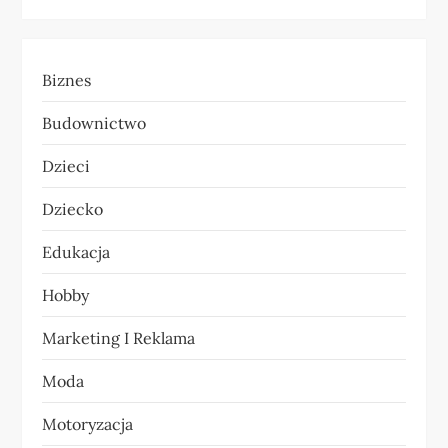
g
a
Biznes
c
Budownictwo
j
Dzieci
a
Dziecko
w
Edukacja
p
Hobby
i
Marketing I Reklama
s
Moda
u
Motoryzacja