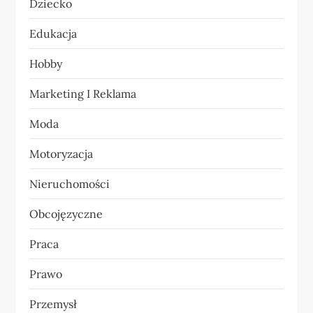
Dziecko
w
Edukacja
p
Hobby
i
Marketing I Reklama
s
Moda
u
Motoryzacja
Nieruchomości
Obcojęzyczne
Praca
Prawo
Przemysł