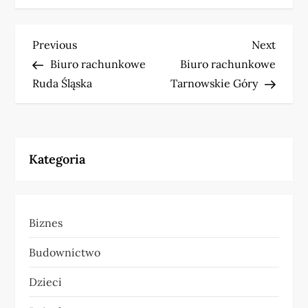
N
Previous
Next
Previous
Next
Post
Post
Biuro rachunkowe
Biuro rachunkowe
a
Ruda Śląska
Tarnowskie Góry
w
i
Kategoria
g
a
Biznes
c
Budownictwo
j
Dzieci
a