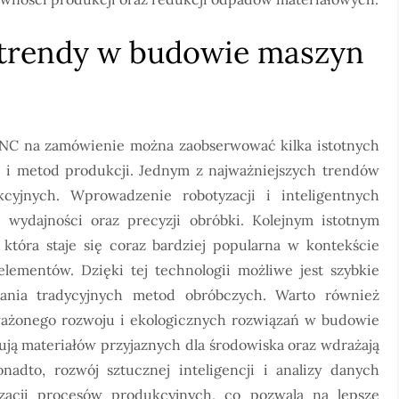
e trendy w budowie maszyn
NC na zamówienie można zaobserwować kilka istotnych
i i metod produkcji. Jednym z najważniejszych trendów
cyjnych. Wprowadzenie robotyzacji i inteligentnych
wydajności oraz precyzji obróbki. Kolejnym istotnym
 która staje się coraz bardziej popularna w kontekście
ementów. Dzięki tej technologii możliwe jest szybkie
wania tradycyjnych metod obróbczych. Warto również
ażonego rozwoju i ekologicznych rozwiązań w budowie
ją materiałów przyjaznych dla środowiska oraz wdrażają
onadto, rozwój sztucznej inteligencji i analizy danych
zacji procesów produkcyjnych, co pozwala na lepsze