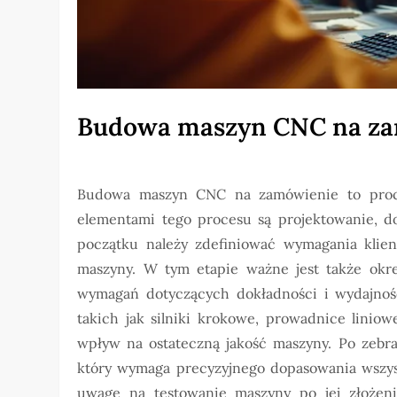
Budowa maszyn CNC na z
Budowa maszyn CNC na zamówienie to proces
elementami tego procesu są projektowanie, 
początku należy zdefiniować wymagania klient
maszyny. W tym etapie ważne jest także okreś
wymagań dotyczących dokładności i wydajnośc
takich jak silniki krokowe, prowadnice linio
wpływ na ostateczną jakość maszyny. Po zebr
który wymaga precyzyjnego dopasowania wszyst
uwagę na testowanie maszyny po jej złożeni