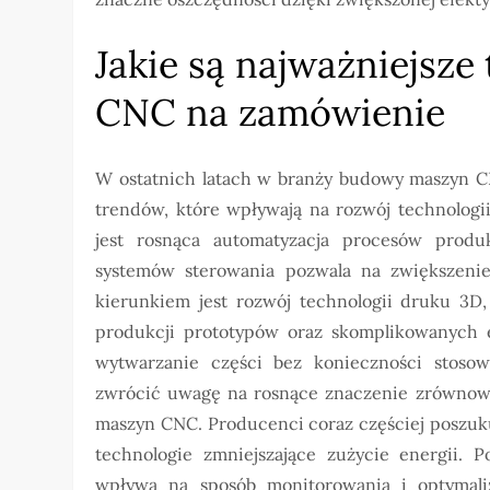
Jakie są najważniejsz
CNC na zamówienie
W ostatnich latach w branży budowy maszyn C
trendów, które wpływają na rozwój technologi
jest rosnąca automatyzacja procesów produk
systemów sterowania pozwala na zwiększenie 
kierunkiem jest rozwój technologii druku 3D,
produkcji prototypów oraz skomplikowanych el
wytwarzanie części bez konieczności stoso
zwrócić uwagę na rosnące znaczenie zrównow
maszyn CNC. Producenci coraz częściej poszuku
technologie zmniejszające zużycie energii. P
wpływa na sposób monitorowania i optymali