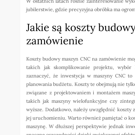
W ostatnich latach rośnie zainteresowanie wy
jubilerstwie, gdzie precyzyjna obróbka ma ogro
Jakie są koszty budo
zamówienie
Koszty budowy maszyn CNC na zamówienie mogą 
takich jak skomplikowanie projektu, wybó
zaznaczyć, że inwestycja w maszyny CNC to 
planowania budżetu. Koszty te obejmują nie tylk
związane z projektowaniem i montażem maszy
takich jak maszyny wielofunkcyjne czy zinte
wyższe. Dodatkowo, należy uwzględnić koszty 
jej uruchomieniu. Warto również pamiętać o kos
maszynę. W dłuższej perspektywie jednak in
znaczne oszczędności dzięki zwiększonej efekt