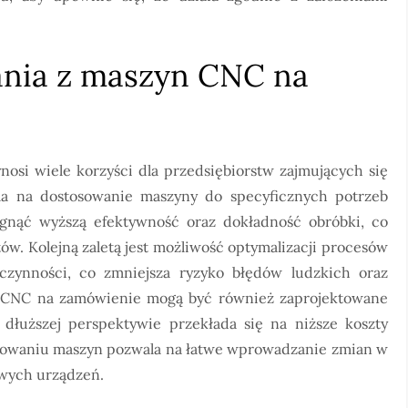
tania z maszyn CNC na
osi wiele korzyści dla przedsiębiorstw zajmujących się
la na dostosowanie maszyny do specyficznych potrzeb
gnąć wyższą efektywność oraz dokładność obróbki, co
tów. Kolejną zaletą jest możliwość optymalizacji procesów
czynności, co zmniejsza ryzyko błędów ludzkich oraz
ny CNC na zamówienie mogą być również zaprojektowane
 dłuższej perspektywie przekłada się na niższe koszty
ektowaniu maszyn pozwala na łatwe wprowadzanie zmian w
owych urządzeń.