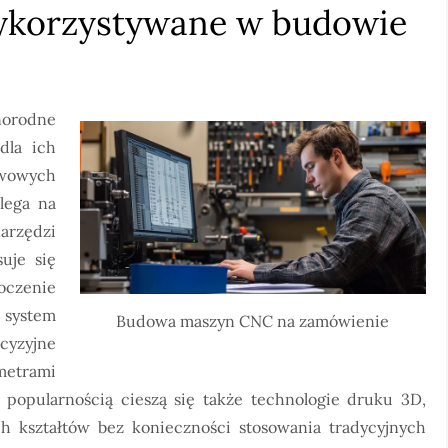
wykorzystywane w budowie
norodne
dla ich
awowych
lega na
arzędzi
uje się
toczenie
 system
Budowa maszyn CNC na zamówienie
cyzyjne
etrami
 popularnością cieszą się także technologie druku 3D,
h kształtów bez konieczności stosowania tradycyjnych