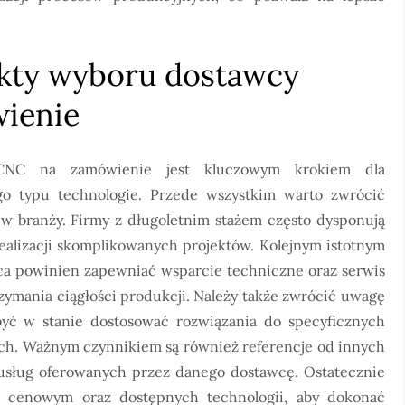
ekty wyboru dostawcy
ienie
CNC na zamówienie jest kluczowym krokiem dla
go typu technologie. Przede wszystkim warto zwrócić
w branży. Firmy z długoletnim stażem często dysponują
ealizacji skomplikowanych projektów. Kolejnym istotnym
wca powinien zapewniać wsparcie techniczne oraz serwis
zymania ciągłości produkcji. Należy także zwrócić uwagę
być w stanie dostosować rozwiązania do specyficznych
ych. Ważnym czynnikiem są również referencje od innych
usług oferowanych przez danego dostawcę. Ostatecznie
m cenowym oraz dostępnych technologii, aby dokonać