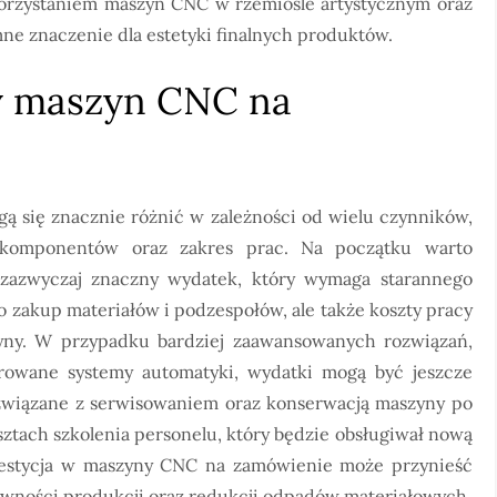
korzystaniem maszyn CNC w rzemiośle artystycznym oraz
mne znaczenie dla estetyki finalnych produktów.
wy maszyn CNC na
się znacznie różnić w zależności od wielu czynników,
r komponentów oraz zakres prac. Na początku warto
zazwyczaj znaczny wydatek, który wymaga starannego
o zakup materiałów i podzespołów, ale także koszty pracy
ny. W przypadku bardziej zaawansowanych rozwiązań,
growane systemy automatyki, wydatki mogą być jeszcze
związane z serwisowaniem oraz konserwacją maszyny po
ztach szkolenia personelu, który będzie obsługiwał nową
westycja w maszyny CNC na zamówienie może przynieść
ywności produkcji oraz redukcji odpadów materiałowych.