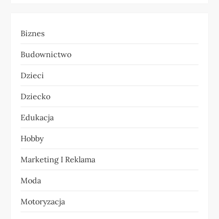
a
Biznes
c
Budownictwo
j
Dzieci
a
Dziecko
w
Edukacja
p
Hobby
i
Marketing I Reklama
s
Moda
u
Motoryzacja