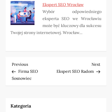
Ekspert SEO Wrocław
Wybór odpowiedniego
eksperta SEO we Wrocławiu
może być kluczowy dla sukcesu
Twojej strony internetowej. Wrocław…
N
Previous
Next
Previous
Next
Post
Post
Firma SEO
Ekspert SEO Radom
a
Sosnowiec
w
i
Kategoria
g