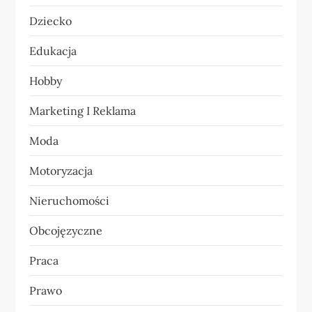
w
Dziecko
p
Edukacja
i
Hobby
s
Marketing I Reklama
u
Moda
Motoryzacja
Nieruchomości
Obcojęzyczne
Praca
Prawo