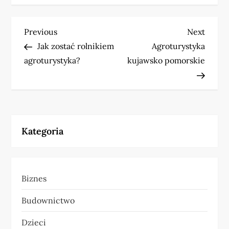
N
Previous
Next
Previous
Next
Post
Post
Jak zostać rolnikiem
Agroturystyka
a
agroturystyka?
kujawsko pomorskie
w
i
g
Kategoria
a
c
Biznes
j
Budownictwo
a
Dzieci