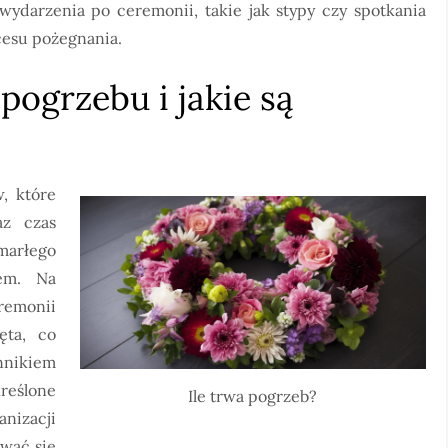
wydarzenia po ceremonii, takie jak stypy czy spotkania
cesu pożegnania.
ogrzebu i jakie są
, które
az czas
zmarłego
em. Na
emonii
ęta, co
nnikiem
reślone
Ile trwa pogrzeb?
nizacji
wać się