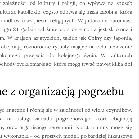
zależności od kultury i religii, co wpływa na sposób
ulturze katolickiej często odbywa się msza żałobna, która
modlitw oraz pieśni religijnych. W judaizmie natomiast
ciągu 24 godzin od śmierci, a ceremonia jest skromna i
m. W krajach azjatyckich, takich jak Chiny czy Japonia,
obejmują różnorodne rytuały mające na celu uczczenie
kojnego przejścia do kolejnego życia. W kulturach
bchody życia zmarłego, które mogą trwać nawet kilka dni
ne z organizacją pogrzebu
ć znaczne i różnią się w zależności od wielu czynników.
ki na usługi zakładu pogrzebowego, które obejmują
ny oraz organizację ceremonii. Koszt trumny może się
ylu wykonania – od prostych modeli po bardziej luksusowe