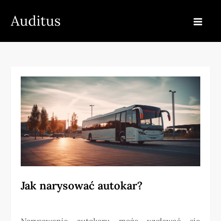
Skip
Auditus
to
content
Jak narysować autokar?
Narysowanie autokaru może wydawać się