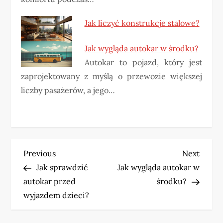
Jak liczyć konstrukcje stalowe?
Jak wygląda autokar w środku?
Autokar to pojazd, który jest
zaprojektowany z myślą o przewozie większej
liczby pasażerów, a jego…
N
Previous
Next
Previous
Next
Post
Post
Jak sprawdzić
Jak wygląda autokar w
a
autokar przed
środku?
w
wyjazdem dzieci?
i