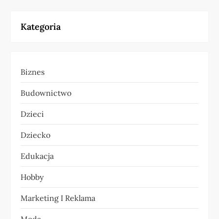
g
Kategoria
a
c
Biznes
j
Budownictwo
a
Dzieci
w
Dziecko
p
Edukacja
i
Hobby
s
Marketing I Reklama
u