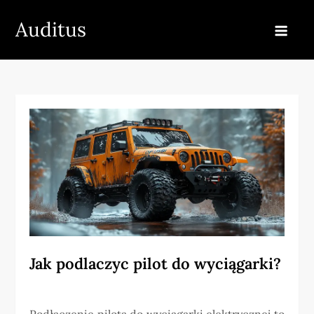
Skip
Auditus
to
content
Jak podlaczyc pilot do wyciągarki?
Podłączenie pilota do wyciągarki elektrycznej to