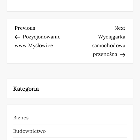
N
Previous
Next
Previous
Next
Post
Post
Pozycjonowanie
Wyciągarka
a
www Mysłowice
samochodowa
w
przenośna
i
g
Kategoria
a
c
Biznes
j
Budownictwo
a