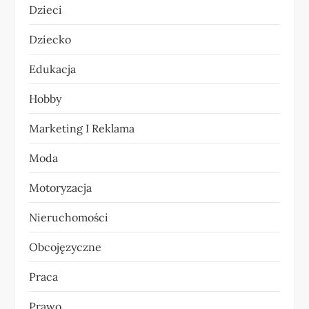
Dzieci
w
Dziecko
p
Edukacja
i
Hobby
s
Marketing I Reklama
u
Moda
Motoryzacja
Nieruchomości
Obcojęzyczne
Praca
Prawo