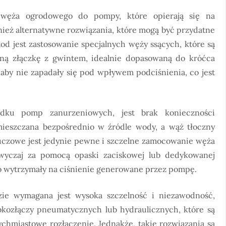
 węża ogrodowego do pompy, które opierają się na
wnież alternatywne rozwiązania, które mogą być przydatne
od jest zastosowanie specjalnych węży ssących, które są
waną złączkę z gwintem, idealnie dopasowaną do króćca
aby nie zapadały się pod wpływem podciśnienia, co jest
adku pomp zanurzeniowych, jest brak konieczności
mieszczana bezpośrednio w źródle wody, a wąż tłoczny
luczowe jest jedynie pewne i szczelne zamocowanie węża
wyczaj za pomocą opaski zaciskowej lub dedykowanej
io wytrzymały na ciśnienie generowane przez pompę.
zie wymagana jest wysoka szczelność i niezawodność,
kozłączy pneumatycznych lub hydraulicznych, które są
ychmiastowe rozłączenie. Jednakże, takie rozwiązania są