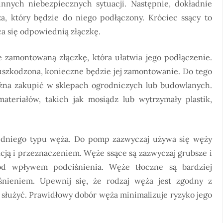
innych niebezpiecznych sytuacji. Następnie, dokładnie
a, który będzie do niego podłączony. Króciec ssący to
a się odpowiednią złączkę.
zamontowaną złączkę, która ułatwia jego podłączenie.
st uszkodzona, konieczne będzie jej zamontowanie. Do tego
można zakupić w sklepach ogrodniczych lub budowlanych.
teriałów, takich jak mosiądz lub wytrzymały plastik,
dniego typu węża. Do pomp zazwyczaj używa się węży
kcją i przeznaczeniem. Węże ssące są zazwyczaj grubsze i
pod wpływem podciśnienia. Węże tłoczne są bardziej
śnieniem. Upewnij się, że rodzaj węża jest zgodny z
służyć. Prawidłowy dobór węża minimalizuje ryzyko jego