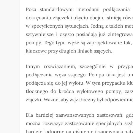
Poza standardowymi metodami podłączania
dokręcaniu złączek i użyciu obejm, istnieją ró
w specyficznych sytuacjach. Jedną z takich met
sztywniejsze i często posiadają już zintegro
pompy. Tego typu węże są zaprojektowane tak, 
kluczowe przy długich liniach ssących.
Innym rozwiązaniem, szczególnie w przyp
podłączania węża ssącego. Pompa taka jest u
podłącza się do jej wylotu. W tym przypadku k
tłocznego do króćca wylotowego pompy, zaz
złączki. Ważne, aby wąż tłoczny był odpowiedn
Dla bardziej zaawansowanych zastosowań, gd
można rozważyć zastosowanie specjalnych szyb
bardziej odporne na ciśnienie i zapewniają nat