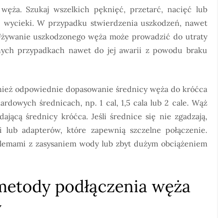
węża. Szukaj wszelkich pęknięć, przetarć, nacięć lub
 wycieki. W przypadku stwierdzenia uszkodzeń, nawet
Używanie uszkodzonego węża może prowadzić do utraty
jnych przypadkach nawet do jej awarii z powodu braku
ież odpowiednie dopasowanie średnicy węża do króćca
rdowych średnicach, np. 1 cal, 1,5 cala lub 2 cale. Wąż
ącą średnicy króćca. Jeśli średnice się nie zgadzają,
i lub adapterów, które zapewnią szczelne połączenie.
lemami z zasysaniem wody lub zbyt dużym obciążeniem
 metody podłączenia węża
y