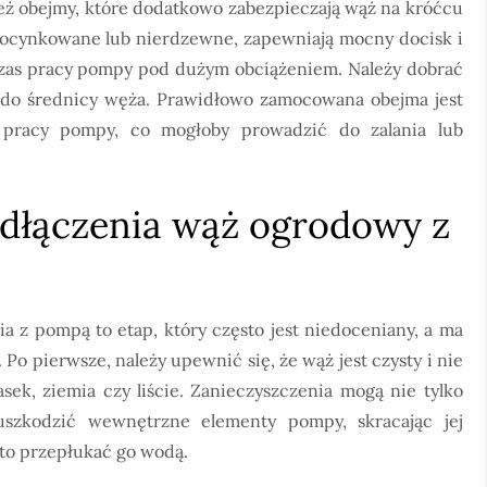
eż obejmy, które dodatkowo zabezpieczają wąż na króćcu
j ocynkowane lub nierdzewne, zapewniają mocny docisk i
czas pracy pompy pod dużym obciążeniem. Należy dobrać
 do średnicy węża. Prawidłowo zamocowana obejma jest
 pracy pompy, co mogłoby prowadzić do zalania lub
odłączenia wąż ogrodowy z
 z pompą to etap, który często jest niedoceniany, a ma
o pierwsze, należy upewnić się, że wąż jest czysty i nie
sek, ziemia czy liście. Zanieczyszczenia mogą nie tylko
uszkodzić wewnętrzne elementy pompy, skracając jej
rto przepłukać go wodą.