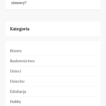
a
zimowy?
w
i
Kategoria
g
a
Biznes
c
Budownictwo
j
Dzieci
a
Dziecko
w
Edukacja
p
Hobby
i