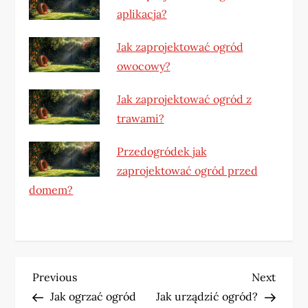
aplikacja?
Jak zaprojektować ogród
owocowy?
Jak zaprojektować ogród z
trawami?
Przedogródek jak
zaprojektować ogród przed
domem?
N
Previous
Next
Previous
Next
Post
Post
Jak ogrzać ogród
Jak urządzić ogród?