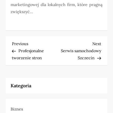
marketingowej dla lokalnych firm, które pragną
zwiększyć…
N
Previous
Next
Previous
Next
Post
Post
Profesjonalne
Serwis samochodowy
a
tworzenie stron
Szczecin
w
i
Kategoria
g
a
Biznes
c