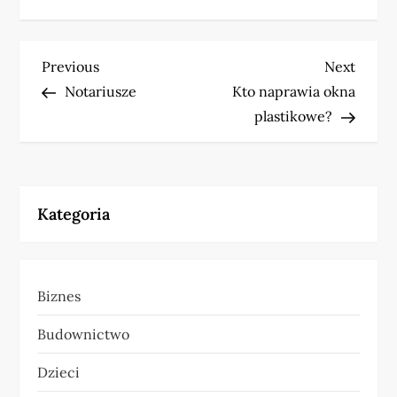
N
Previous
Next
Previous
Next
Post
Post
Notariusze
Kto naprawia okna
a
plastikowe?
w
i
Kategoria
g
a
Biznes
c
Budownictwo
j
Dzieci
a