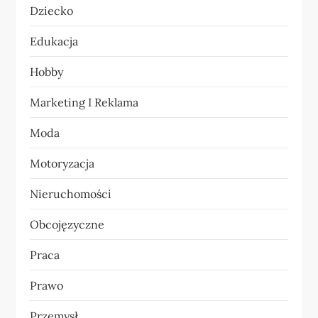
Dziecko
w
Edukacja
p
Hobby
i
Marketing I Reklama
s
Moda
u
Motoryzacja
Nieruchomości
Obcojęzyczne
Praca
Prawo
Przemysł