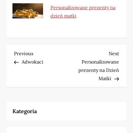
Personalizowane prezenty na
dzień matki
N
Previous
Next
Previous
Next
Post
Post
Adwokaci
Personalizowane
a
prezenty na Dzień
w
Matki
i
g
Kategoria
a