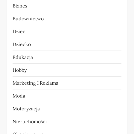
c
Biznes
j
Budownictwo
a
Dzieci
w
Dziecko
p
Edukacja
i
Hobby
s
Marketing I Reklama
u
Moda
Motoryzacja
Nieruchomości