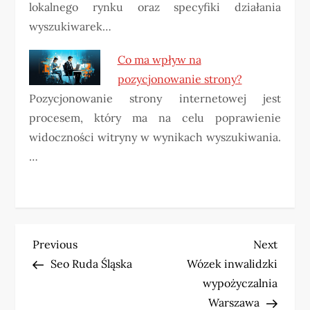
lokalnego rynku oraz specyfiki działania
wyszukiwarek…
Co ma wpływ na
pozycjonowanie strony?
Pozycjonowanie strony internetowej jest
procesem, który ma na celu poprawienie
widoczności witryny w wynikach wyszukiwania.
…
N
Previous
Next
Previous
Next
Post
Post
Seo Ruda Śląska
Wózek inwalidzki
a
wypożyczalnia
w
Warszawa