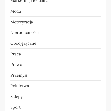
Marketing I Reklama
u
Moda
Motoryzacja
Nieruchomości
Obcojęzyczne
Praca
Prawo
Przemysł
Rolnictwo
Sklepy
Sport