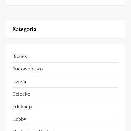
i
g
Kategoria
a
c
Biznes
j
Budownictwo
a
Dzieci
w
Dziecko
p
Edukacja
i
Hobby
s