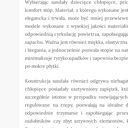
Wybierając sandały dziecięce chłopięce, pr
komfort stóp. Materiał, z którego wykonane je
elegancka i trwała, może być mniej przewiewn
modele wykonane z wysokiej jakości materiałó
odpowiednią cyrkulację powietrza, zapobiegaj
zapachu. Ważna jest również miękka, elastyczn
i biegania, a jednocześnie pozwala stopie na n
minimalizuje ryzyko upadków i zapewnia bezpi
po mokre płytki.
Konstrukcja sandała również odgrywa niebagat
chłopięce posiadały usztywniony zapiętek, któr
szczególnie istotne w przypadku rozwijających 
regulowane na rzepy, pozwalają na idealne d
odpowiednie trzymanie i zapobiegając prze
ozdobników czy zbyt sztywnych elementów, 