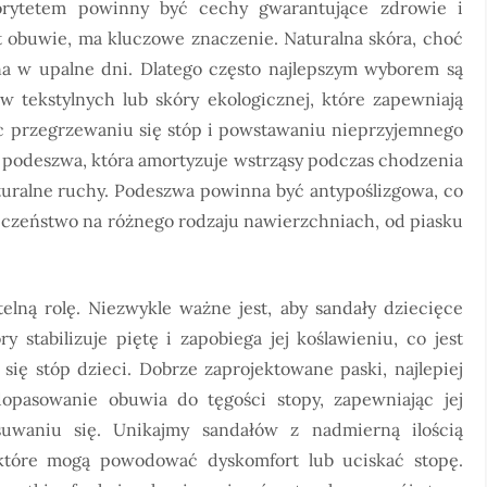
iorytetem powinny być cechy gwarantujące zdrowie i
st obuwie, ma kluczowe znaczenie. Naturalna skóra, choć
a w upalne dni. Dlatego często najlepszym wyborem są
w tekstylnych lub skóry ekologicznej, które zapewniają
ąc przegrzewaniu się stóp i powstawaniu nieprzyjemnego
a podeszwa, która amortyzuje wstrząsy podczas chodzenia
aturalne ruchy. Podeszwa powinna być antypoślizgowa, co
eczeństwo na różnego rodzaju nawierzchniach, od piasku
elną rolę. Niezwykle ważne jest, aby sandały dziecięce
y stabilizuje piętę i zapobiega jej koślawieniu, co jest
się stóp dzieci. Dobrze zaprojektowane paski, najlepiej
opasowanie obuwia do tęgości stopy, zapewniając jej
suwaniu się. Unikajmy sandałów z nadmierną ilością
które mogą powodować dyskomfort lub uciskać stopę.