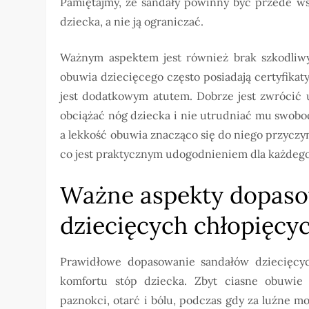
Pamiętajmy, że sandały powinny być przede ws
dziecka, a nie ją ograniczać.
Ważnym aspektem jest również brak szkodliw
obuwia dziecięcego często posiadają certyfika
jest dodatkowym atutem. Dobrze jest zwrócić 
obciążać nóg dziecka i nie utrudniać mu swobod
a lekkość obuwia znacząco się do niego przyczyn
co jest praktycznym udogodnieniem dla każdego
Ważne aspekty dopaso
dziecięcych chłopięcy
Prawidłowe dopasowanie sandałów dziecięcych
komfortu stóp dziecka. Zbyt ciasne obuwie
paznokci, otarć i bólu, podczas gdy za luźne m