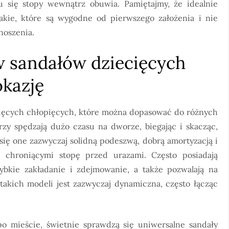
 się stopy wewnątrz obuwia. Pamiętajmy, że idealnie
akie, które są wygodne od pierwszego założenia i nie
noszenia.
 sandałów dziecięcych
okazję
ięcych chłopięcych, które można dopasować do różnych
rzy spędzają dużo czasu na dworze, biegając i skacząc,
się one zazwyczaj solidną podeszwą, dobrą amortyzacją i
 chroniącymi stopę przed urazami. Często posiadają
zybkie zakładanie i zdejmowanie, a także pozwalają na
takich modeli jest zazwyczaj dynamiczna, często łącząc
o mieście, świetnie sprawdzą się uniwersalne sandały