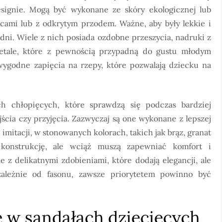
esignie. Mogą być wykonane ze skóry ekologicznej lub
lcami lub z odkrytym przodem. Ważne, aby były lekkie i
dni. Wiele z nich posiada ozdobne przeszycia, nadruki z
detale, które z pewnością przypadną do gustu młodym
ygodne zapięcia na rzepy, które pozwalają dziecku na
ch chłopięcych, które sprawdzą się podczas bardziej
jścia czy przyjęcia. Zazwyczaj są one wykonane z lepszej
ej imitacji, w stonowanych kolorach, takich jak brąz, granat
konstrukcję, ale wciąż muszą zapewniać komfort i
z delikatnymi zdobieniami, które dodają elegancji, ale
zależnie od fasonu, zawsze priorytetem powinno być
e w sandałach dziecięcych