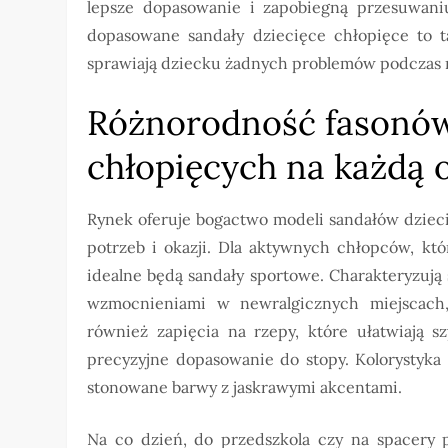
lepsze dopasowanie i zapobiegną przesuwaniu
dopasowane sandały dziecięce chłopięce to t
sprawiają dziecku żadnych problemów podczas 
Różnorodność fasonów
chłopięcych na każdą 
Rynek oferuje bogactwo modeli sandałów dziec
potrzeb i okazji. Dla aktywnych chłopców, któ
idealne będą sandały sportowe. Charakteryzują 
wzmocnieniami w newralgicznych miejscach,
również zapięcia na rzepy, które ułatwiają s
precyzyjne dopasowanie do stopy. Kolorystyka 
stonowane barwy z jaskrawymi akcentami.
Na co dzień, do przedszkola czy na spacery p