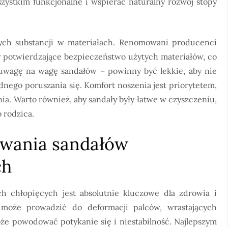
zystkim funkcjonalne i wspierać naturalny rozwój stopy
ych substancji w materiałach. Renomowani producenci
ty potwierdzające bezpieczeństwo użytych materiałów, co
uwagę na wagę sandałów – powinny być lekkie, aby nie
nego poruszania się. Komfort noszenia jest priorytetem,
ia. Warto również, aby sandały były łatwe w czyszczeniu,
 rodzica.
wania sandałów
ch
 chłopięcych jest absolutnie kluczowe dla zdrowia i
 może prowadzić do deformacji palców, wrastających
oże powodować potykanie się i niestabilność. Najlepszym