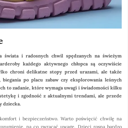
e
ia świata i radosnych chwil spędzanych na świeżym
arderoby każdego aktywnego chłopca są oczywiście
lko chroni delikatne stopy przed urazami, ale także
 biegania po placu zabaw czy eksplorowania leśnych
ych to zadanie, które wymaga uwagi i świadomości kilku
stetykę i zgodność z aktualnymi trendami, ale przede
y dziecka.
komfort i bezpieczeństwo. Warto poświęcić chwilę na
rozumienie, na co zwracać uwagę. Dzieci rosną bardzo