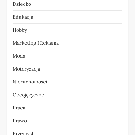
Dziecko
w
Edukacja
p
Hobby
i
Marketing I Reklama
s
Moda
u
Motoryzacja
Nieruchomości
Obcojęzyczne
Praca
Prawo
Przemysł