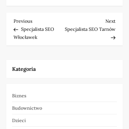
N
Previous
Next
Previous
Next
Post
Post
Specjalista SEO
Specjalista SEO Tarnów
a
Włocławek
w
i
Kategoria
g
a
Biznes
c
Budownictwo
j
Dzieci
a