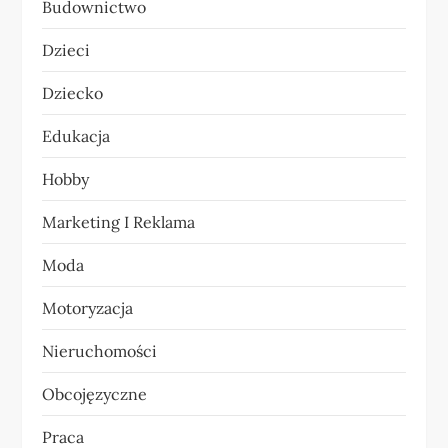
Budownictwo
a
Dzieci
w
Dziecko
p
Edukacja
i
Hobby
s
Marketing I Reklama
u
Moda
Motoryzacja
Nieruchomości
Obcojęzyczne
Praca