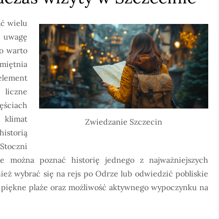
ć wielu
ą uwagę
o warto
miętnia
lement
 liczne
ęściach
 klimat
Zwiedzanie Szczecin
istorią
Stoczni
zie można poznać historię jednego z najważniejszych
eż wybrać się na rejs po Odrze lub odwiedzić pobliskie
ją piękne plaże oraz możliwość aktywnego wypoczynku na