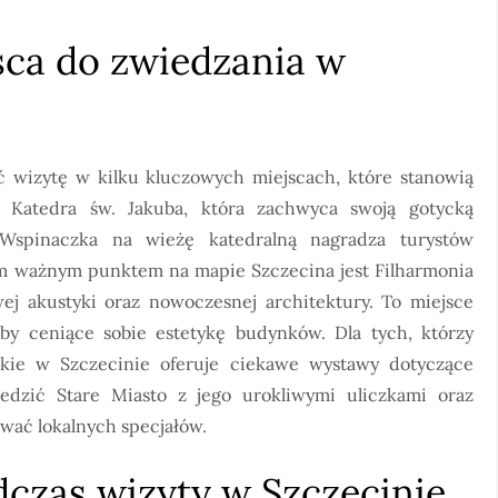
jsca do zwiedzania w
ć wizytę w kilku kluczowych miejscach, które stanowią
t Katedra św. Jakuba, która zachwyca swoją gotycką
 Wspinaczka na wieżę katedralną nagradza turystów
m ważnym punktem na mapie Szczecina jest Filharmonia
ej akustyki oraz nowoczesnej architektury. To miejsce
by ceniące sobie estetykę budynków. Dla tych, którzy
skie w Szczecinie oferuje ciekawe wystawy dotyczące
iedzić Stare Miasto z jego urokliwymi uliczkami oraz
wać lokalnych specjałów.
czas wizyty w Szczecinie