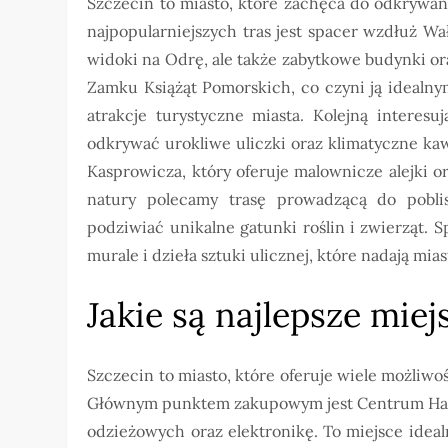
Szczecin to miasto, które zachęca do odkrywan
najpopularniejszych tras jest spacer wzdłuż W
widoki na Odrę, ale także zabytkowe budynki or
Zamku Książąt Pomorskich, co czyni ją idealn
atrakcje turystyczne miasta. Kolejną interes
odkrywać urokliwe uliczki oraz klimatyczne kaw
Kasprowicza, który oferuje malownicze alejki 
natury polecamy trasę prowadzącą do poblis
podziwiać unikalne gatunki roślin i zwierząt. 
murale i dzieła sztuki ulicznej, które nadają mi
Jakie są najlepsze mie
Szczecin to miasto, które oferuje wiele możliw
Głównym punktem zakupowym jest Centrum Handl
odzieżowych oraz elektronikę. To miejsce idea