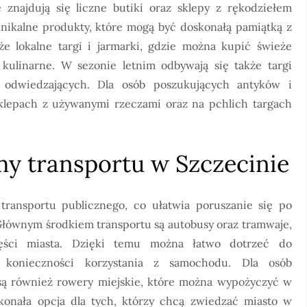
znajdują się liczne butiki oraz sklepy z rękodziełem
 unikalne produkty, które mogą być doskonałą pamiątką z
e lokalne targi i jarmarki, gdzie można kupić świeże
kulinarne. W sezonie letnim odbywają się także targi
lu odwiedzających. Dla osób poszukujących antyków i
lepach z używanymi rzeczami oraz na pchlich targach
my transportu w Szczecinie
transportu publicznego, co ułatwia poruszanie się po
Głównym środkiem transportu są autobusy oraz tramwaje,
zęści miasta. Dzięki temu można łatwo dotrzeć do
ez konieczności korzystania z samochodu. Dla osób
ą również rowery miejskie, które można wypożyczyć w
konała opcja dla tych, którzy chcą zwiedzać miasto w