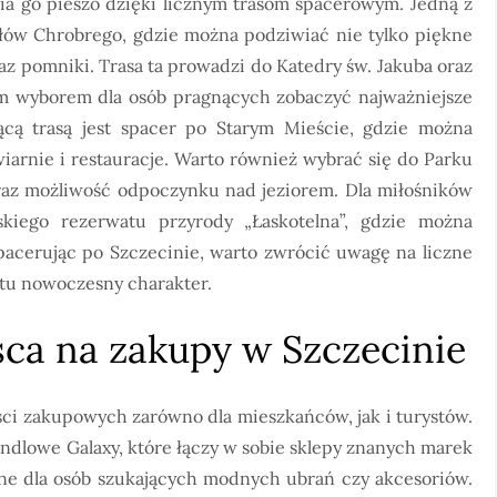
ia go pieszo dzięki licznym trasom spacerowym. Jedną z
ałów Chrobrego, gdzie można podziwiać nie tylko piękne
az pomniki. Trasa ta prowadzi do Katedry św. Jakuba oraz
ym wyborem dla osób pragnących zobaczyć najważniejsze
ującą trasą jest spacer po Starym Mieście, gdzie można
iarnie i restauracje. Warto również wybrać się do Parku
oraz możliwość odpoczynku nad jeziorem. Dla miłośników
kiego rezerwatu przyrody „Łaskotelna”, gdzie można
Spacerując po Szczecinie, warto zwrócić uwagę na liczne
astu nowoczesny charakter.
jsca na zakupy w Szczecinie
ości zakupowych zarówno dla mieszkańców, jak i turystów.
owe Galaxy, które łączy w sobie sklepy znanych marek
lne dla osób szukających modnych ubrań czy akcesoriów.