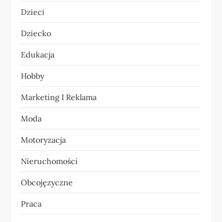
a
Dzieci
w
Dziecko
p
Edukacja
i
Hobby
s
Marketing I Reklama
u
Moda
Motoryzacja
Nieruchomości
Obcojęzyczne
Praca