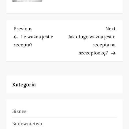
N
Previous
Next
Previous
Next
Post
Post
Ile ważna jest e
Jak długo ważna jest e
a
recepta?
recepta na
w
szczepionkę?
i
g
Kategoria
a
c
Biznes
j
Budownictwo