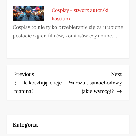
Cosplay - stwórz autorski
kostium
Cosplay to nie tylko przebieranie się za ulubione
postacie z gier, filmów, komiksów czy anime.…
N
Previous
Next
Previous
Next
Post
Post
Ile kosztują lekcje
Warsztat samochodowy
a
pianina?
jakie wymogi?
w
i
Kategoria
g