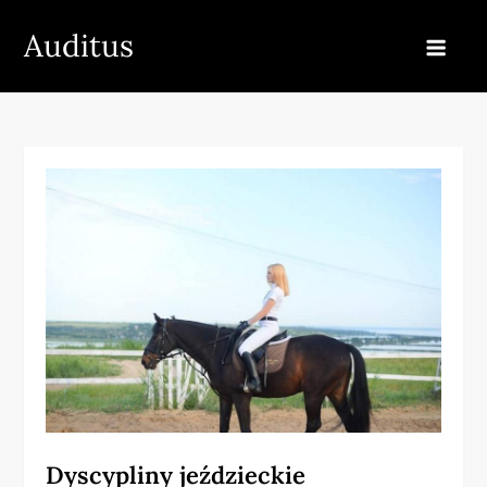
Skip
Auditus
to
content
Dyscypliny jeździeckie