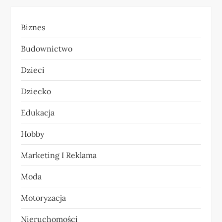
a
Biznes
c
Budownictwo
j
Dzieci
a
Dziecko
w
Edukacja
p
Hobby
i
Marketing I Reklama
s
Moda
u
Motoryzacja
Nieruchomości