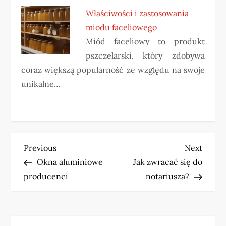
Właściwości i zastosowania
miodu faceliowego
Miód faceliowy to produkt
pszczelarski, który zdobywa
coraz większą popularność ze względu na swoje
unikalne…
N
Previous
Next
Previous
Next
Post
Post
Okna aluminiowe
Jak zwracać się do
a
producenci
notariusza?
w
i