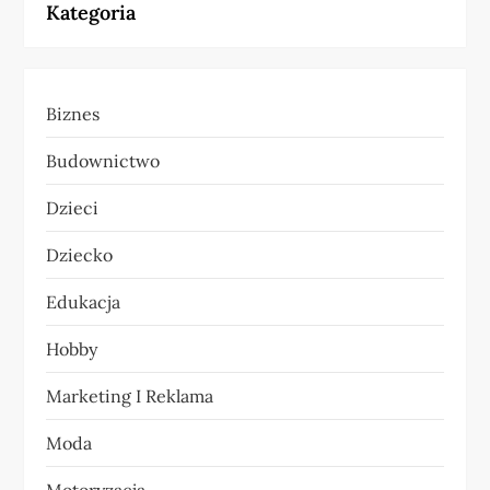
Kategoria
g
a
Biznes
c
Budownictwo
j
Dzieci
a
Dziecko
w
Edukacja
p
Hobby
i
Marketing I Reklama
s
Moda
u