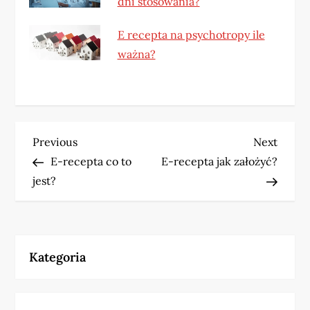
dni stosowania?
E recepta na psychotropy ile
ważna?
N
Previous
Next
Previous
Next
Post
Post
E-recepta co to
E-recepta jak założyć?
a
jest?
w
i
Kategoria
g
a