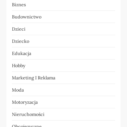
Biznes
c
Budownictwo
j
Dzieci
a
Dziecko
w
Edukacja
p
Hobby
i
Marketing I Reklama
s
Moda
u
Motoryzacja
Nieruchomości
Obcojęzyczne