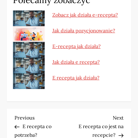
Zobacz jak działa e-recepta?
Jak działa pozycjonowanie?
E-recepta jak działa?
Jak działa e recepta?
E recepta jak działa?
N
Previous
Next
Previous
Next
Post
Post
E recepta co
E recepta co jest na
a
potrzeba?
recepcie?