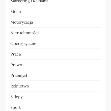
Marketing I Reklama
s
Moda
u
Motoryzacja
Nieruchomości
Obcojęzyczne
Praca
Prawo
Przemysł
Rolnictwo
Sklepy
Sport