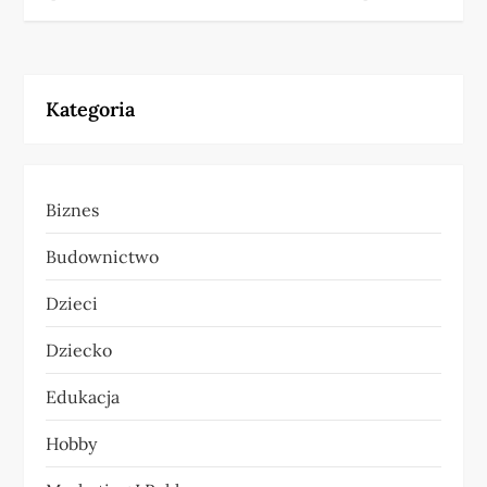
w
i
Kategoria
g
a
Biznes
c
Budownictwo
j
Dzieci
a
Dziecko
w
Edukacja
p
Hobby
i