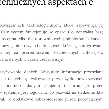
technicznych aspektach e-
związaniach technologicznych, które zapewniają jej
 Cały system funkcjonuje w oparciu o centralną bazę
i dostępna tylko dla uprawnionych podmiotów. Lekarze i
stemów gabinetowych i aptecznych, które są zintegrowane
wa się za pośrednictwem bezpiecznych interfejsów
mianę danych w czasie rzeczywistym.
zyfrowanie danych. Wszystkie informacje przesyłane
zie danych są szyfrowane przy użyciu nowoczesnych
 to poufność danych pacjenta i chroni je przed
systemie jest logowana, co pozwala na śledzenie kto,
wał. To dodatkowe zabezpieczenie przed potencjalnymi