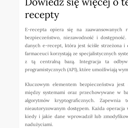
Dowiedz się więcej o 
recepty
E-recepta opiera się na zaawansowanych ro
bezpieczeństwo, niezawodność i dostępność.
danych e-recept, która jest ściśle strzeżona 
farmaceuci korzystają ze specjalistycznych sy
z tą centralną bazą. Integracja ta odby
programistycznych (API), które umożliwiają wy
Kluczowym elementem bezpieczeństwa jest s
między systemami oraz przechowywane w ba
algorytmów kryptograficznych. Zapewnia
nieautoryzowanym dostępem. Każda operacja w 
kiedy i jakie dane wprowadził lub zmodyfiko
nadużyciami.