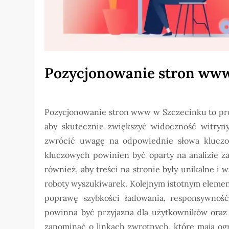
Pozycjonowanie stron www
Pozycjonowanie stron www w Szczecinku to pro
aby skutecznie zwiększyć widoczność witryn
zwrócić uwagę na odpowiednie słowa kluczow
kluczowych powinien być oparty na analizie z
również, aby treści na stronie były unikalne i
roboty wyszukiwarek. Kolejnym istotnym element
poprawę szybkości ładowania, responsywność
powinna być przyjazna dla użytkowników oraz
zapominać o linkach zwrotnych, które mają og