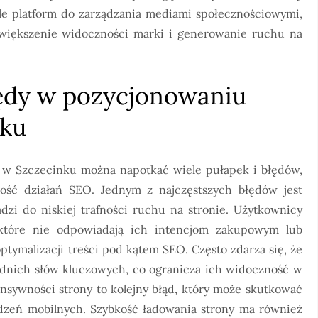
le platform do zarządzania mediami społecznościowymi,
większenie widoczności marki i generowanie ruchu na
błędy w pozycjonowaniu
nku
w Szczecinku można napotkać wiele pułapek i błędów,
ść działań SEO. Jednym z najczęstszych błędów jest
zi do niskiej trafności ruchu na stronie. Użytkownicy
 które nie odpowiadają ich intencjom zakupowym lub
tymalizacji treści pod kątem SEO. Często zdarza się, że
iednich słów kluczowych, co ogranicza ich widoczność w
sywności strony to kolejny błąd, który może skutkować
ądzeń mobilnych. Szybkość ładowania strony ma również