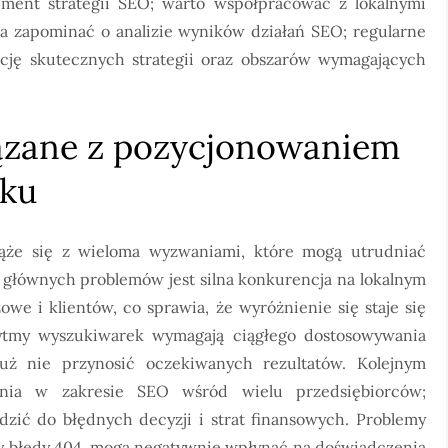
ement strategii SEO; warto współpracować z lokalnymi
a zapominać o analizie wyników działań SEO; regularne
ację skutecznych strategii oraz obszarów wymagających
iązane z pozycjonowaniem
nku
że się z wieloma wyzwaniami, które mogą utrudniać
 głównych problemów jest silna konkurencja na lokalnym
owe i klientów, co sprawia, że wyróżnienie się staje się
rytmy wyszukiwarek wymagają ciągłego dostosowywania
już nie przynosić oczekiwanych rezultatów. Kolejnym
nia w zakresie SEO wśród wielu przedsiębiorców;
zić do błędnych decyzji i strat finansowych. Problemy
czy błędy 404, mogą negatywnie wpłynąć na doświadczenia