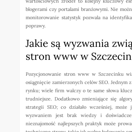
wartościowych źródeł to kolejny kluczowy el
blogerami czy portalami branżowymi. Nie możn
monitorowanie statystyk pozwala na identyfik
poprawy.
Jakie są wyzwania zw
stron www w Szczeci
Pozycjonowanie stron www w Szczecinku wią
osiągnięcie zamierzonych celów SEO. Jednym z
rynku; wiele firm walczy o te same słowa klucz
trudniejsze. Dodatkowo zmieniające się algo
strategii SEO; co działało wcześniej, może 
wyzwaniem jest brak wiedzy i doświadcze
nieznajomość najlepszych praktyk może prowad
techniczne strony, takie jak wolne ładowanie 