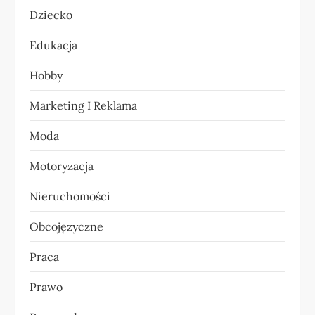
Dziecko
w
Edukacja
p
Hobby
i
Marketing I Reklama
s
Moda
u
Motoryzacja
Nieruchomości
Obcojęzyczne
Praca
Prawo