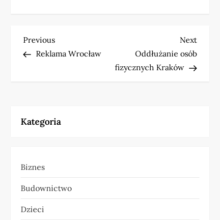
N
Previous
Next
Previous
Next
Post
Post
Reklama Wrocław
Oddłużanie osób
a
fizycznych Kraków
w
i
Kategoria
g
a
Biznes
c
Budownictwo
j
Dzieci
a