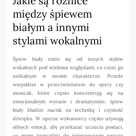
Jakie są różnice
między śpiewem
białym a innymi
stylami wokalnymi
Śpiew biały różni się od innych stylów
wokalnych pod wieloma względami, co czyni go
unikalnym w swoim charakterze. Przede
wszystkim w przeciwieństwie do opery czy
musicali, które często koncentrują się na
emocjonalnym wyrazie i dramatyzmie, śpiew
biały kładzie nacisk na technikę i czystość
dźwięku. W operze wykonawcy często używają
silnych emocji, aby przekazać uczucia postaci,
co może prowadzić do intensywnego wyrazu