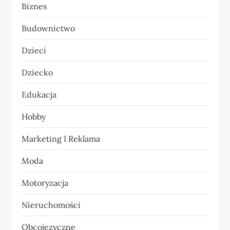
Biznes
c
Budownictwo
j
Dzieci
a
Dziecko
w
Edukacja
p
Hobby
i
Marketing I Reklama
s
Moda
u
Motoryzacja
Nieruchomości
Obcojęzyczne