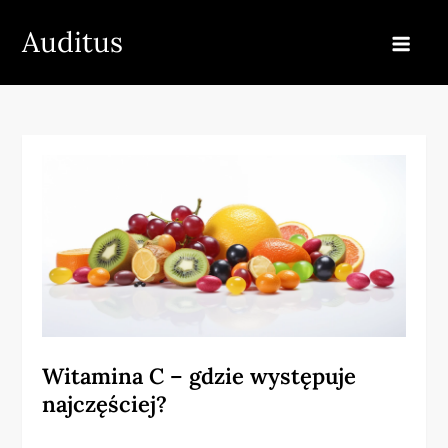
Skip
Auditus
to
content
Witamina C – gdzie występuje
najczęściej?