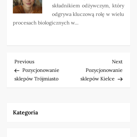
składnikiem odżywczym, który
odgrywa kluczową rolę w wielu
procesach biologicznych w…
N
Previous
Next
Previous
Next
Post
Post
Pozycjonowanie
Pozycjonowanie
a
sklepów Trójmiasto
sklepów Kielce
w
i
Kategoria
g
a