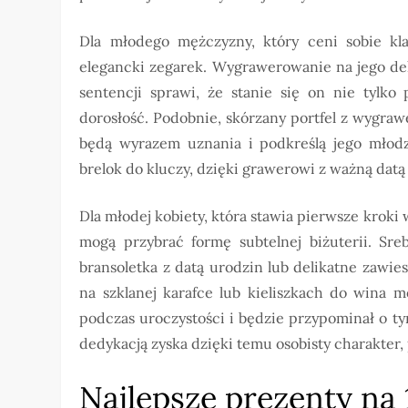
Dla młodego mężczyzny, który ceni sobie kl
elegancki zegarek. Wygrawerowanie na jego dek
sentencji sprawi, że stanie się on nie tylk
dorosłość. Podobnie, skórzany portfel z wygraw
będą wyrazem uznania i podkreślą jego młodz
brelok do kluczy, dzięki grawerowi z ważną datą
Dla młodej kobiety, która stawia pierwsze kroki
mogą przybrać formę subtelnej biżuterii. Sr
bransoletka z datą urodzin lub delikatne zawie
na szklanej karafce lub kieliszkach do wina 
podczas uroczystości i będzie przypominał o 
dedykacją zyska dzięki temu osobisty charakte
Najlepsze prezenty na