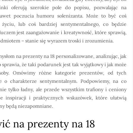
nki oferują szerokie pole do popisu, pozwalając na
nawet poczucia humoru solenizanta. Może to być coś
życiu, lub coś bardziej sentymentalnego, co będzie
luczem jest zaangażowanie i kreatywność, które sprawią,
edmiotem – stanie się wyrazem troski i zrozumienia.
słom na prezenty na 18 personalizowane, analizując, jak
o sprawia, że taki podarunek jest tak wyjątkowy i jak może
osoby. Omówimy różne kategorie prezentów, od tych
te o charakterze sentymentalnym. Podpowiemy, na co
ie tylko ładny, ale przede wszystkim trafiony i ceniony
ie inspiracji i praktycznych wskazówek, które ułatwią
ziny będą niezapomniane.
ić na prezenty na 18