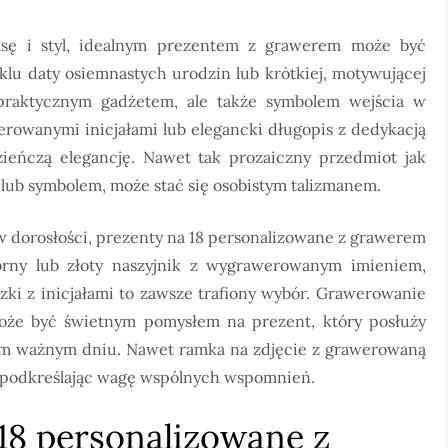
asę i styl, idealnym prezentem z grawerem może być
lu daty osiemnastych urodzin lub krótkiej, motywującej
o praktycznym gadżetem, ale także symbolem wejścia w
erowanymi inicjałami lub elegancki długopis z dedykacją
ieńczą elegancję. Nawet tak prozaiczny przedmiot jak
 lub symbolem, może stać się osobistym talizmanem.
 w dorosłości, prezenty na 18 personalizowane z grawerem
ebrny lub złoty naszyjnik z wygrawerowanym imieniem,
szki z inicjałami to zawsze trafiony wybór. Grawerowanie
może być świetnym pomysłem na prezent, który posłuży
tym ważnym dniu. Nawet ramka na zdjęcie z grawerowaną
r, podkreślając wagę wspólnych wspomnień.
 18 personalizowane z