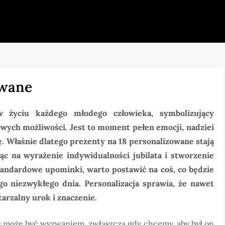
owane
 życiu każdego młodego człowieka, symbolizujący
owych możliwości. Jest to moment pełen emocji, nadziei
. Właśnie dlatego prezenty na 18 personalizowane stają
c na wyrażenie indywidualności jubilata i stworzenie
tandardowe upominki, warto postawić na coś, co będzie
go niezwykłego dnia. Personalizacja sprawia, że nawet
arzalny urok i znaczenie.
może być wyzwaniem, zwłaszcza gdy chcemy, aby był on