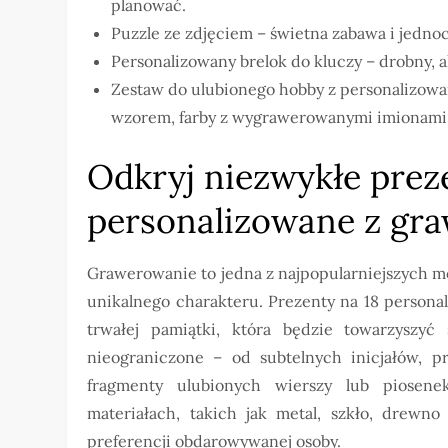
planować.
Puzzle ze zdjęciem – świetna zabawa i jedno
Personalizowany brelok do kluczy – drobny, 
Zestaw do ulubionego hobby z personalizow
wzorem, farby z wygrawerowanymi imionami
Odkryj niezwykłe prez
personalizowane z gr
Grawerowanie to jedna z najpopularniejszych me
unikalnego charakteru. Prezenty na 18 person
trwałej pamiątki, która będzie towarzyszyć 
nieograniczone – od subtelnych inicjałów, p
fragmenty ulubionych wierszy lub piose
materiałach, takich jak metal, szkło, drewn
preferencji obdarowywanej osoby.