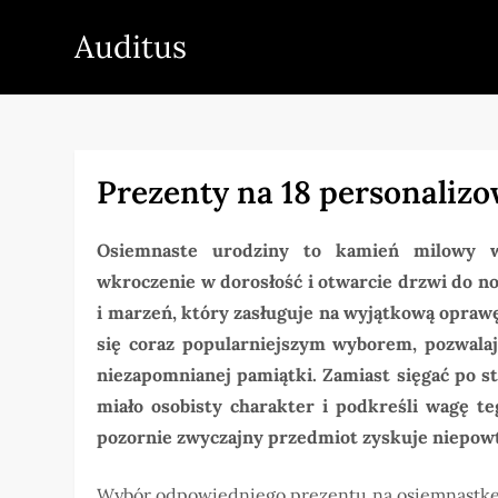
Skip
Auditus
to
content
Prezenty na 18 personaliz
Osiemnaste urodziny to kamień milowy w
wkroczenie w dorosłość i otwarcie drzwi do n
i marzeń, który zasługuje na wyjątkową oprawę
się coraz popularniejszym wyborem, pozwalają
niezapomnianej pamiątki. Zamiast sięgać po s
miało osobisty charakter i podkreśli wagę te
pozornie zwyczajny przedmiot zyskuje niepowt
Wybór odpowiedniego prezentu na osiemnastkę 