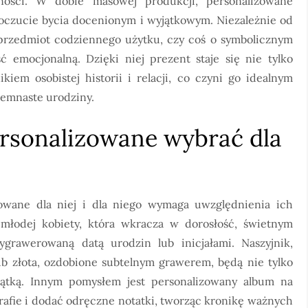
ności. W dobie masowej produkcji, personalizowane
 poczucie bycia docenionym i wyjątkowym. Niezależnie od
y przedmiot codziennego użytku, czy coś o symbolicznym
ć emocjonalną. Dzięki niej prezent staje się nie tylko
iem osobistej historii i relacji, co czyni go idealnym
iemnaste urodziny.
personalizowane wybrać dla
owane dla niej i dla niego wymaga uwzględnienia ich
młodej kobiety, która wkracza w dorosłość, świetnym
rawerowaną datą urodzin lub inicjałami. Naszyjnik,
ub złota, ozdobione subtelnym grawerem, będą nie tylko
iątką. Innym pomysłem jest personalizowany album na
rafie i dodać odręczne notatki, tworząc kronikę ważnych