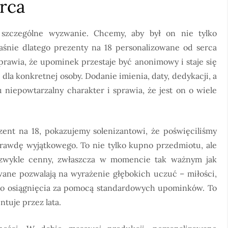
rca
szczególne wyzwanie. Chcemy, aby był on nie tylko
aśnie dlatego prezenty na 18 personalizowane od serca
sprawia, że upominek przestaje być anonimowy i staje się
la konkretnej osoby. Dodanie imienia, daty, dedykacji, a
 niepowtarzalny charakter i sprawia, że jest on o wiele
ent na 18, pokazujemy solenizantowi, że poświęciliśmy
prawdę wyjątkowego. To nie tylko kupno przedmiotu, ale
iezwykle cenny, zwłaszcza w momencie tak ważnym jak
wane pozwalają na wyrażenie głębokich uczuć – miłości,
y do osiągnięcia za pomocą standardowych upominków. To
tuje przez lata.