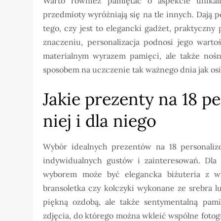
Warto również pamiętać o aspekcie unikal
przedmioty wyróżniają się na tle innych. Dają
tego, czy jest to elegancki gadżet, praktyczn
znaczeniu, personalizacja podnosi jego wartoś
materialnym wyrazem pamięci, ale także nośnik
sposobem na uczczenie tak ważnego dnia jak os
Jakie prezenty na 18 
niej i dla niego
Wybór idealnych prezentów na 18 personaliz
indywidualnych gustów i zainteresowań. Dla 
wyborem może być elegancka biżuteria z wyg
bransoletka czy kolczyki wykonane ze srebra l
piękną ozdobą, ale także sentymentalną pam
zdjęcia, do którego można wkleić wspólne fotog