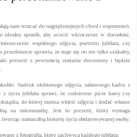
walają nam wracać do najpiękniejszych chwil i wspomnień.
to idealny sposób, aby uczcić wkroczenie w dorosłość,
eszczenie wspólnego zdjęcia, portretu jubilata, czy
rzedmiocie sprawia, że staje się on nie tylko unikalny,
Taki prezent z pewnością zostanie doceniony i będzie
.
okubki. Nadruk ulubionego zdjęcia, zabawnego kadru z
z życia jubilata sprawi, że codzienne picie kawy czy
toksiążka, do której można wkleić zdjęcia i dodać własne
ealną na osiemnastkę. Jest to prezent, który wymaga
, tworząc namacalną historię życia obdarowywanej osoby.
owane z fotografią, które zachwycą każdego jubilata: