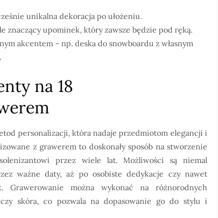
cześnie unikalna dekoracja po ułożeniu.
ale znaczący upominek, który zawsze będzie pod ręką.
anym akcentem – np. deska do snowboardu z własnym
.
enty na 18
awerem
tod personalizacji, która nadaje przedmiotom elegancji i
alizowane z grawerem to doskonały sposób na stworzenie
solenizantowi przez wiele lat. Możliwości są niemal
rzez ważne daty, aż po osobiste dedykacje czy nawet
nek. Grawerowanie można wykonać na różnorodnych
o czy skóra, co pozwala na dopasowanie go do stylu i