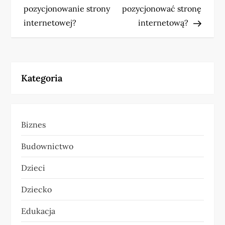
a
pozycjonowanie strony
pozycjonować stronę
w
internetowej?
internetową?
i
g
Kategoria
a
c
Biznes
j
Budownictwo
a
Dzieci
w
Dziecko
p
Edukacja