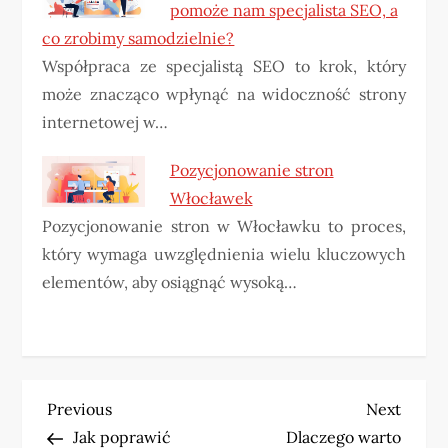
pomoże nam specjalista SEO, a
co zrobimy samodzielnie?
Współpraca ze specjalistą SEO to krok, który
może znacząco wpłynąć na widoczność strony
internetowej w…
Pozycjonowanie stron
Włocławek
Pozycjonowanie stron w Włocławku to proces,
który wymaga uwzględnienia wielu kluczowych
elementów, aby osiągnąć wysoką…
N
Previous
Next
Previous
Next
Post
Post
Jak poprawić
Dlaczego warto