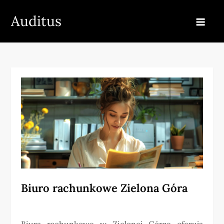
Skip
Auditus
to
content
Biuro rachunkowe Zielona Góra
Biura rachunkowe w Zielonej Górze oferują