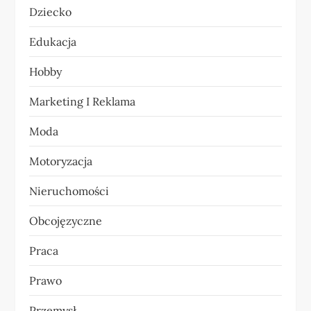
Dziecko
w
Edukacja
p
Hobby
i
Marketing I Reklama
s
Moda
u
Motoryzacja
Nieruchomości
Obcojęzyczne
Praca
Prawo
Przemysł