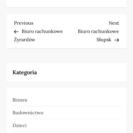
N
Previous
Next
Previous
Next
Post
Post
Biuro rachunkowe
Biuro rachunkowe
a
Żyrardów
Słupsk
w
i
Kategoria
g
a
Biznes
c
Budownictwo
j
Dzieci
a