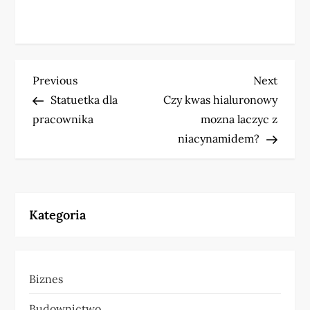
N
Previous
Next
Previous
Next
Post
Post
Statuetka dla
Czy kwas hialuronowy
a
pracownika
mozna laczyc z
w
niacynamidem?
i
g
Kategoria
a
c
Biznes
j
Budownictwo