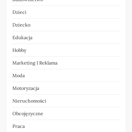
a
Dzieci
w
Dziecko
p
Edukacja
i
Hobby
s
Marketing I Reklama
u
Moda
Motoryzacja
Nieruchomości
Obcojęzyczne
Praca