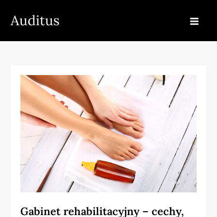
Skip
Auditus
to
content
Gabinet rehabilitacyjny – cechy,