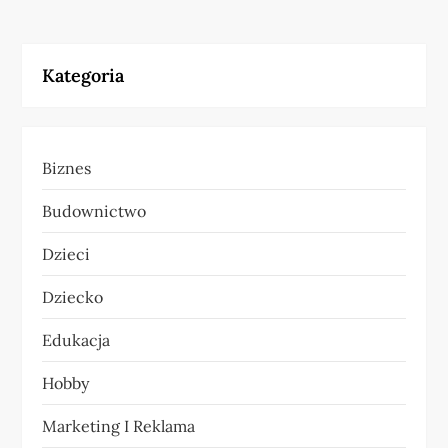
i
g
Kategoria
a
c
Biznes
j
Budownictwo
a
Dzieci
w
Dziecko
p
Edukacja
i
Hobby
s
Marketing I Reklama