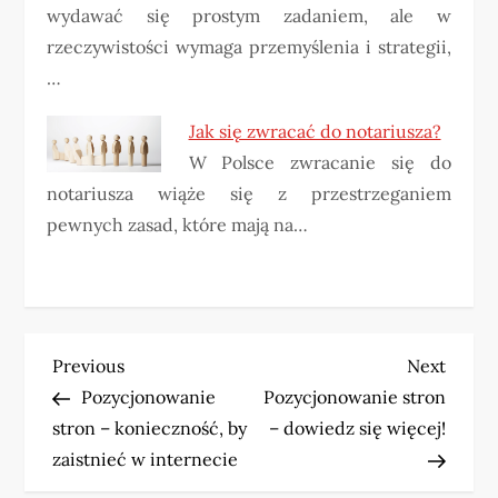
wydawać się prostym zadaniem, ale w
rzeczywistości wymaga przemyślenia i strategii,
…
Jak się zwracać do notariusza?
W Polsce zwracanie się do
notariusza wiąże się z przestrzeganiem
pewnych zasad, które mają na…
N
Previous
Next
Previous
Next
Post
Post
Pozycjonowanie
Pozycjonowanie stron
a
stron – konieczność, by
– dowiedz się więcej!
w
zaistnieć w internecie