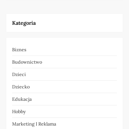
i
g
Kategoria
a
c
Biznes
j
Budownictwo
a
Dzieci
w
Dziecko
p
Edukacja
i
Hobby
s
Marketing I Reklama