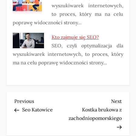
wyszukiwarek internetowych,
to proces, który ma na celu
poprawę widoczności strony…
Kto zajmuje się SEO?
SEO, czyli optymalizacja dla
wyszukiwarek internetowych, to proces, który
ma na celu poprawę widoczności strony…
N
Previous
Next
Previous
Next
Post
Post
Seo Katowice
Kostka brukowa z
a
zachodniopomorskiego
w