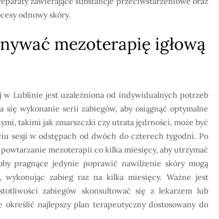
preparaty zawierające substancje przeciwstarzeniowe oraz
rocesy odnowy skóry.
onywać mezoterapię igłową
 w Lublinie jest uzależniona od indywidualnych potrzeb
ca się wykonanie serii zabiegów, aby osiągnąć optymalne
mi, takimi jak zmarszczki czy utrata jędrności, może być
iu sesji w odstępach od dwóch do czterech tygodni. Po
 powtarzanie mezoterapii co kilka miesięcy, aby utrzymać
soby pragnące jedynie poprawić nawilżenie skóry mogą
 wykonując zabieg raz na kilka miesięcy. Ważne jest
totliwości zabiegów skonsultować się z lekarzem lub
e określić najlepszy plan terapeutyczny dostosowany do