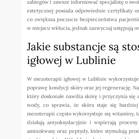
zabiegów i zawsze informować specjalistę o sw
estetycznej posiada odpowiednie certyfikaty 
co zwiększa poczucie bezpieczeństwa pacjentó
w miejscu wkłucia, jednak zazwyczaj ustępują on
Jakie substancje są s
igłowej w Lublinie
W mezoterapii igłowej w Lublinie wykorzystuje
poprawę kondycji skóry oraz jej regenerację. N
który doskonale nawilża skórę i przyczynia się
wody, co sprawia, że skóra staje się bardzie
mezoterapii często wykorzystuje się witaminy, 
działają antyoksydacyjnie i wspierają proces
aminokwasy oraz peptydy, które stymulują prod