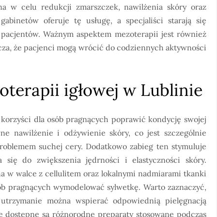
na w celu redukcji zmarszczek, nawilżenia skóry oraz
gabinetów oferuje tę usługę, a specjaliści starają się
 pacjentów. Ważnym aspektem mezoterapii jest również
nacza, że pacjenci mogą wrócić do codziennych aktywności
oterapii igłowej w Lublinie
 korzyści dla osób pragnących poprawić kondycję swojej
e nawilżenie i odżywienie skóry, co jest szczególnie
problemem suchej cery. Dodatkowo zabieg ten stymuluje
 się do zwiększenia jędrności i elastyczności skóry.
 w walce z cellulitem oraz lokalnymi nadmiarami tkanki
 osób pragnących wymodelować sylwetkę. Warto zaznaczyć,
h utrzymanie można wspierać odpowiednią pielęgnacją
e dostępne są różnorodne preparaty stosowane podczas