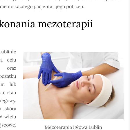
ie do każdego pacjenta i jego potrzeb.
konania mezoterapii
ublinie
na celu
u oraz
zątku
zem lub
ia stan
egowy.
i skóra
W wielu
ejscowe,
Mezoterapia igłowa Lublin