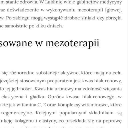
oim stanie zdrowia. W Lublinie wiele gabinetów medycyny
oraz doświadczenie w wykonywaniu mezoterapii igłowej,
w. Po zabiegu mogą wystąpić drobne siniaki czy obrzęki
e samoistnie po kilku dniach.
tosowane w mezoterapii
 się różnorodne substancje aktywne, które mają na celu
ajczęściej stosowanym preparatem jest kwas hialuronowy,
 do jej jędrności. Kwas hialuronowy ma zdolność wiązania
j elastyczna i gładka. Oprócz kwasu hialuronowego, w
takie jak witamina C, E oraz kompleksy witaminowe, które
y regeneracyjne. Kolejnymi popularnymi składnikami są
ukcję kolagenu i elastyny, co przekłada się na poprawę