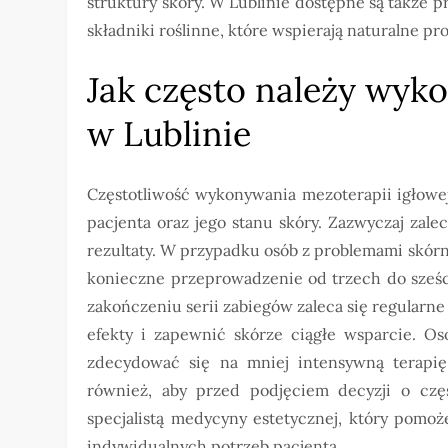
struktury skóry. W Lublinie dostępne są także 
składniki roślinne, które wspierają naturalne p
Jak często należy wyk
w Lublinie
Częstotliwość wykonywania mezoterapii igłowej
pacjenta oraz jego stanu skóry. Zazwyczaj zale
rezultaty. W przypadku osób z problemami skórny
konieczne przeprowadzenie od trzech do sześc
zakończeniu serii zabiegów zaleca się regularne
efekty i zapewnić skórze ciągłe wsparcie. O
zdecydować się na mniej intensywną terapię,
również, aby przed podjęciem decyzji o częs
specjalistą medycyny estetycznej, który pomoż
indywidualnych potrzeb pacjenta.