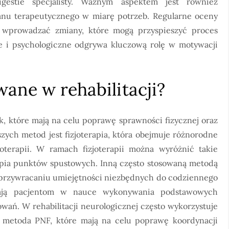
gestie specjalisty. Ważnym aspektem jest również
nu terapeutycznego w miarę potrzeb. Regularne oceny
o wprowadzać zmiany, które mogą przyspieszyć proces
ne i psychologiczne odgrywa kluczową rolę w motywacji
wane w rehabilitacji?
ik, które mają na celu poprawę sprawności fizycznej oraz
szych metod jest fizjoterapia, która obejmuje różnorodne
oterapii. W ramach fizjoterapii można wyróżnić takie
rapia punktów spustowych. Inną często stosowaną metodą
na przywracaniu umiejętności niezbędnych do codziennego
agają pacjentom w nauce wykonywania podstawowych
wań. W rehabilitacji neurologicznej często wykorzystuje
y metoda PNF, które mają na celu poprawę koordynacji