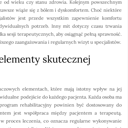
eżnie od wieku czy stanu zdrowia. Kolejnym powszechnym
 zawsze wiąże się z bólem i dyskomfortem. Choć niektóre
alistów jest przede wszystkim zapewnienie komfortu
dywidualnych potrzeb. Inny mit dotyczy czasu trwania
ilka sesji terapeutycznych, aby osiągnąć pełną sprawność.
szego zaangażowania i regularnych wizyt u specjalistów.
 elementy skutecznej
kluczowych elementach, które mają istotny wpływ na jej
ywidualne podejście do każdego pacjenta. Każda osoba ma
 program rehabilitacyjny powinien być dostosowany do
entem jest współpraca między pacjentem a terapeutą.
w proces leczenia, co oznacza regularne wykonywanie